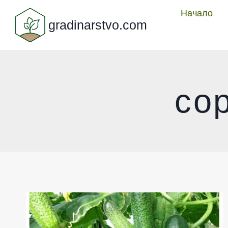
Към
Начало
gradinarstvo.com
съдържанието
со