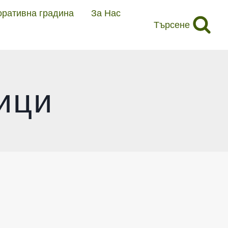
оративна градина
За Нас
Търсене
ици