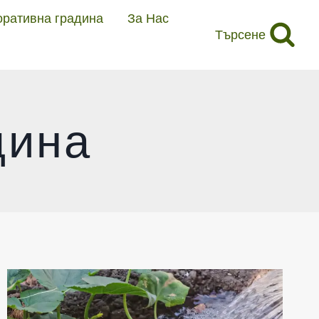
оративна градина
За Нас
Търсене
дина