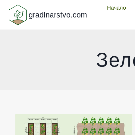
Към
Начало
gradinarstvo.com
съдържанието
Зел