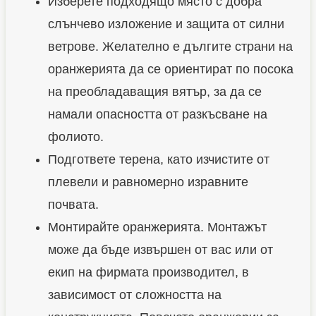
Изберете подходящо място с добра
п
л
слънчево изложение и защита от силни
а
и
ветрове. Желателно е дългите страни на
н
оранжерията да се ориентират по посока
е
на преобладаващия вятър, за да се
л
намали опасността от разкъсване на
и
фолиото.
Подгответе терена, като изчистите от
плевели и равномерно изравните
почвата.
Монтирайте оранжерията. Монтажът
може да бъде извършен от вас или от
екип на фирмата производител, в
зависимост от сложността на