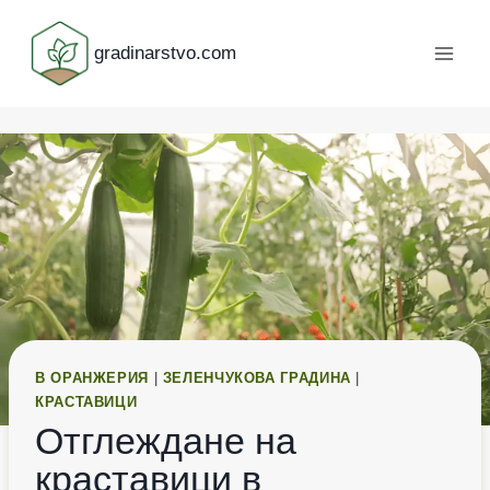
Към
съдържанието
gradinarstvo.com
В ОРАНЖЕРИЯ
|
ЗЕЛЕНЧУКОВА ГРАДИНА
|
КРАСТАВИЦИ
Отглеждане на
краставици в