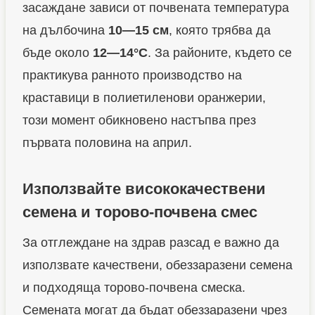
засаждане зависи от почвената температура
на дълбочина
10—15 см
, която трябва да
бъде около
12—14°C
. За районите, където се
практикува ранното производство на
краставици в полиетиленови оранжерии,
този момент обикновено настъпва през
първата половина на април.
Използвайте висококачествени
семена и торово-почвена сме
с
За отглеждане на здрав разсад е важно да
използвате качествени, обеззаразени семена
и подходяща торово-почвена смеска.
Семената могат да бъдат обеззаразени чрез