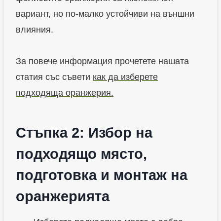
с
с
с
вариант, но по-малко устойчиви на външни
п
ъ
ф
влияния.
о
с
о
л
с
л
За повече информация прочетете нашата
и
т
и
статия със съвети
как да изберете
к
ъ
о
подходяща оранжерия.
а
к
р
л
б
е
Стъпка 2: Избор на
о
н
подходящо място,
н
и
подготовка и монтаж на
а
п
т
а
оранжерията
н
н
и
е