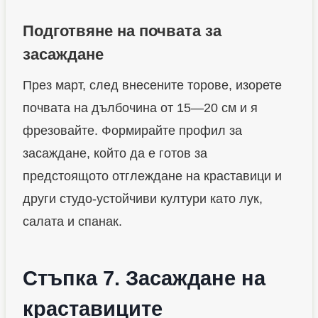
Подготвяне на почвата за
засаждане
През март, след внесените торове, изорете
почвата на дълбочина от 15—20 см и я
фрезовайте. Формирайте профил за
засаждане, който да е готов за
предстоящото отглеждане на краставици и
други студо-устойчиви култури като лук,
салата и спанак.
Стъпка 7. Засаждане на
краставиците