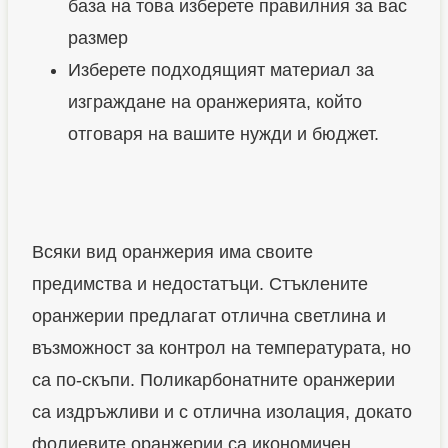
база на това изберете правилния за вас
размер
Изберете подходящият материал за
изграждане на оранжерията, който
отговаря на вашите нужди и бюджет.
О
О
О
р
р
р
а
а
а
Всяки вид оранжерия има своите
н
н
н
предимства и недостатъци. Стъклените
ж
ж
ж
оранжерии предлагат отлична светлина и
е
е
е
възможност за контрол на температурата, но
р
р
р
са по-скъпи. Поликарбонатните оранжерии
и
и
и
са издръжливи и с отлична изолация, докато
я
я
я
фолиевите оранжерии са икономичен