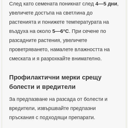
След като семената поникнат след
4—5 дни
,
увеличете достъпа на светлина до
растенията и понижете температурата на
въздуха на около
5—6°C
. При сечене по
разсадните растения, увеличете
проветряването, намалете влажността на
смеската и я разрохкайте внимателно.
Профилактични мерки срещу
болести и вредители
За предпазване на разсада от болести и
вредители, извършвайте предпазни
пръскания с подходящи препарати.